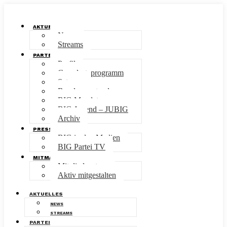
AKTUELLES
News
Streams
PARTEI
Profil
Grundsatzprogramm
Satzung
Bundesvorstand
BIG Mandate
BIG Jugend – JUBIG
Archiv
PRESSE
BIG in den Medien
BIG Partei TV
MITMACHEN
Mitgliedsantrag
Aktiv mitgestalten
AKTUELLES
NEWS
STREAMS
PARTEI