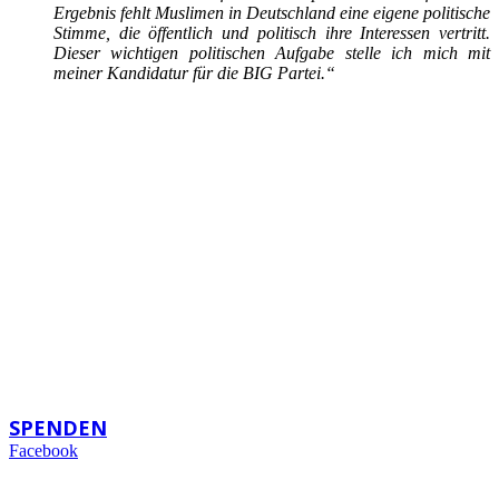
Ergebnis fehlt Muslimen in Deutschland eine eigene politische
Stimme, die öffentlich und politisch ihre Interessen vertritt.
Dieser wichtigen politischen Aufgabe stelle ich mich mit
meiner Kandidatur für die BIG Partei.“
FRAGEN?
Das BIG Team hilft gern:
(0 69) 15 32 25 49
backoffice@bigpartei.de
SPENDEN
Facebook