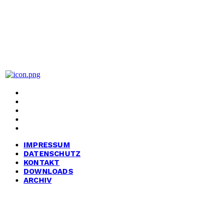
BIG Partei Deutschland
Bündnis für Innovation & Gerechtigkeit
Hanauer Landstraße 328-330
60314 Frankfurt am Main
IMPRESSUM
DATENSCHUTZ
KONTAKT
DOWNLOADS
ARCHIV
IMPRESSUM
DATENSCHUTZ
KONTAKT
DOWNLOADS
ARCHIV