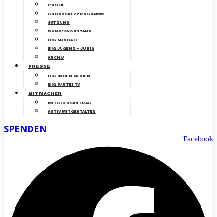
PROFIL
GRUNDSATZPROGRAMM
SATZUNG
BUNDESVORSTAND
BIG MANDATE
BIG JUGEND – JUBIG
ARCHIV
PRESSE
BIG IN DEN MEDIEN
BIG PARTEI TV
MITMACHEN
MITGLIEDSANTRAG
AKTIV MITGESTALTEN
SPENDEN
Facebook