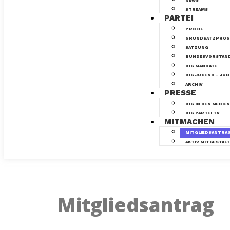
NEWS
STREAMS
PARTEI
PROFIL
GRUNDSATZPRO
SATZUNG
BUNDESVORSTAN
BIG MANDATE
BIG JUGEND – JUB
ARCHIV
PRESSE
BIG IN DEN MEDIE
BIG PARTEI TV
MITMACHEN
MITGLIEDSANTRA
AKTIV MITGESTAL
Mitgliedsantrag