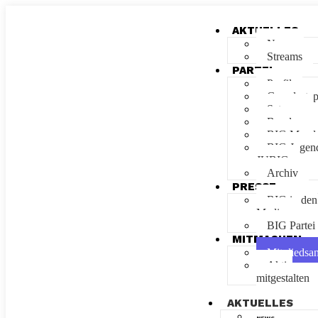
AKTUELLES
News
Streams
PARTEI
Profil
Grundsatz
Satzung
Bundesvor
BIG Manda
BIG Jugen
JUBIG
Archiv
PRESSE
BIG in den
Medien
BIG Parte
MITMACHEN
Mitgliedsa
Aktiv
mitgestalten
AKTUELLES