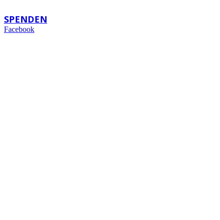
backoffice@bigpartei.de
SPENDEN
Facebook