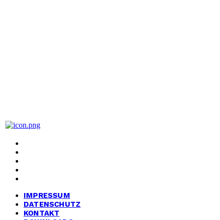
BIG Partei Deutschland
Bündnis für Innovation & Gerechtigkeit
Hanauer Landstraße 328-330
60314 Frankfurt am Main
IMPRESSUM
DATENSCHUTZ
KONTAKT
DOWNLOADS
ARCHIV
IMPRESSUM
DATENSCHUTZ
KONTAKT