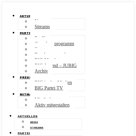
AKTUELLES
News
Streams
PARTEI
Profil
Grundsatzprogramm
Satzung
Bundesvorstand
BIG Mandate
BIG Jugend – JUBIG
Archiv
PRESSE
BIG in den Medien
BIG Partei TV
MITMACHEN
Mitgliedsantrag
Aktiv mitgestalten
AKTUELLES
NEWS
STREAMS
PARTEI