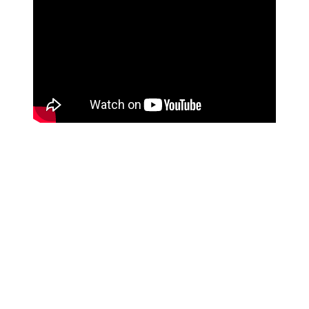
FRAGEN?
Das BIG Team hilft gern:
(0 69) 15 32 25 49