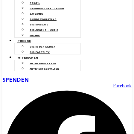
PROFIL
GRUNDSATZPROGRAMM
SATZUNG
BUNDESVORSTAND
BIG MANDATE
BIG JUGEND – JUBIG
ARCHIV
PRESSE
BIG IN DEN MEDIEN
BIG PARTEI TV
MITMACHEN
MITGLIEDSANTRAG
AKTIV MITGESTALTEN
SPENDEN
Facebook