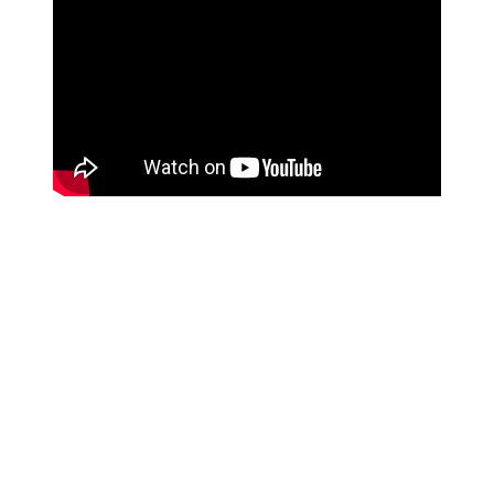
FRAGEN?
Das BIG Team hilft gern:
(0 69) 15 32 25 49