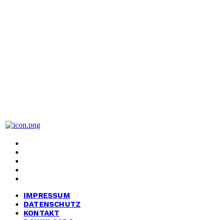
BIG Partei Deutschland
Bündnis für Innovation & Gerechtigkeit
Hanauer Landstraße 328-330
60314 Frankfurt am Main
IMPRESSUM
DATENSCHUTZ
KONTAKT
DOWNLOADS
ARCHIV
IMPRESSUM
DATENSCHUTZ
KONTAKT