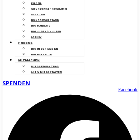
PROFIL
GRUNDSATZPROGRAMM
SATZUNG
BUNDESVORSTAND
BIG MANDATE
BIG JUGEND – JUBIG
ARCHIV
PRESSE
BIG IN DEN MEDIEN
BIG PARTEI TV
MITMACHEN
MITGLIEDSANTRAG
AKTIV MITGESTALTEN
SPENDEN
Facebook