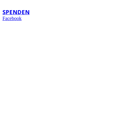
backoffice@bigpartei.de
SPENDEN
Facebook