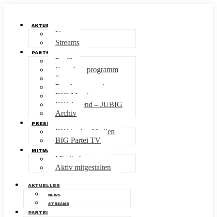
AKTUELLES
News
Streams
PARTEI
Profil
Grundsatzprogramm
Satzung
Bundesvorstand
BIG Mandate
BIG Jugend – JUBIG
Archiv
PRESSE
BIG in den Medien
BIG Partei TV
MITMACHEN
Mitgliedsantrag
Aktiv mitgestalten
AKTUELLES
NEWS
STREAMS
PARTEI